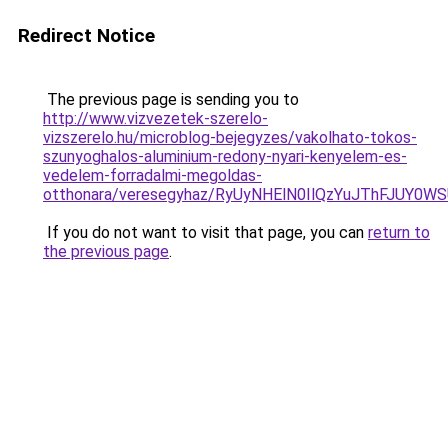
Redirect Notice
The previous page is sending you to
http://www.vizvezetek-szerelo-
vizszerelo.hu/microblog-bejegyzes/vakolhato-tokos-
szunyoghalos-aluminium-redony-nyari-kenyelem-es-
vedelem-forradalmi-megoldas-
otthonara/veresegyhaz/RyUyNHElN0IlQzYuJThFJU
If you do not want to visit that page, you can
return to
the previous page
.